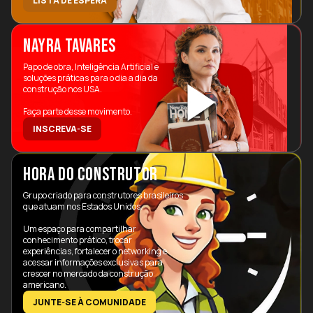
LISTA DE ESPERA
NAYRA TAVARES
Papo de obra, Inteligência Artificial e
soluções práticas para o dia a dia da
construção nos USA.
Faça parte desse movimento.
INSCREVA-SE
HORA DO CONSTRUTOR
Grupo criado para construtores brasileiros
que atuam nos Estados Unidos.
Um espaço para compartilhar
conhecimento prático, trocar
experiências, fortalecer o networking e
acessar informações exclusivas para
crescer no mercado da construção
americano.
JUNTE-SE À COMUNIDADE