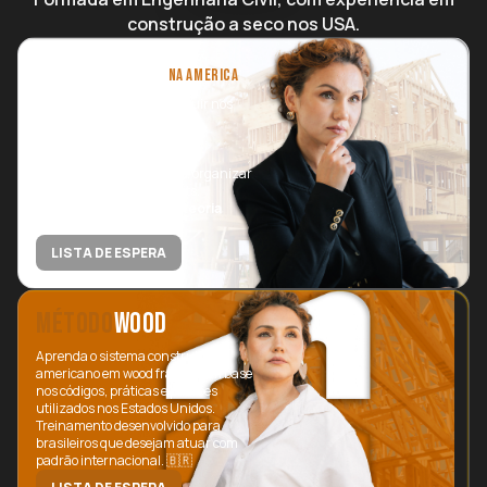
construção a seco nos USA.
CONSTRUTOR
NA AMERICA
Uma nova forma de construir nos
Estados Unidos 🇺🇸
Com IA voltada para resolver
demandas da construção, organizar
contratos e facilitar permits.
Sem curso longo, sem teoria
excessiva.
LISTA DE ESPERA
MÉTODO
WOOD
Aprenda o sistema construtivo
americano em wood frame, com base
nos códigos, práticas e padrões
utilizados nos Estados Unidos.
Treinamento desenvolvido para
brasileiros que desejam atuar com
padrão internacional. 🇧🇷